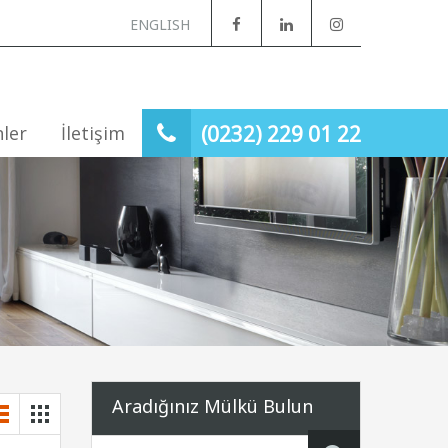
ENGLISH
(0232) 229 01 22
nler
İletişim
Aradığınız Mülkü Bulun