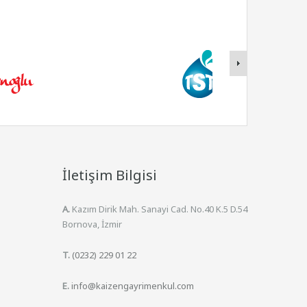
İletişim Bilgisi
A.
Kazım Dirik Mah. Sanayi Cad. No.40 K.5 D.54
Bornova, İzmir
T.
(0232) 229 01 22
E.
info@kaizengayrimenkul.com