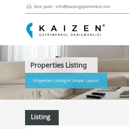
Bize yazın :
info@kaizengayrimenkul.com
Properties Listing
Properties Listing in Simple Layout
Listing