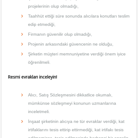
projelerinin olup olmadığı,
Taahhüt ettiği süre sonunda alıcılara konutları teslim
edip etmediği,
Firmanın güvenilir olup olmadığı,
Projenin arkasındaki güvencenin ne olduğu,
Şirketin müşteri memnuniyetine verdiği önem iyice
öğrenilmeli.
Resmi evrakları inceleyin!
Alıcı, Satış Sözleşmesini dikkatlice okumalı,
mümkünse sözleşmeyi konunun uzmanlarına
inceletmeli.
İnşaat şirketinin alıcıya ne tür evraklar verdiği, kat
irtifaklarını tesis ettirip ettirmediği, kat irtifakı tesis
edilmemişse, tesis edilmesinde herhangi bir engelin